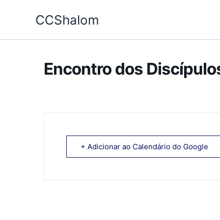
Ir
CCShalom
para
o
conteúdo
Encontro dos Discípulo
+ Adicionar ao Calendário do Google