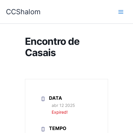
Ir
CCShalom
para
o
conteúdo
Encontro de
Casais
DATA
abr 12 2025
Expired!
TEMPO