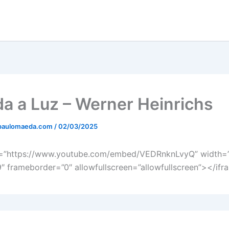
a a Luz – Werner Heinrichs
paulomaeda.com
/
02/03/2025
c=”https://www.youtube.com/embed/VEDRnknLvyQ” width=
″ frameborder=”0″ allowfullscreen=”allowfullscreen”></if