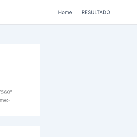
Home
RESULTADO
”560″
rame>