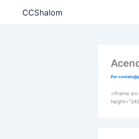
Ir
CCShalom
para
o
conteúdo
Acend
Por
contato@
<iframe sr
height=”349